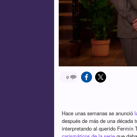
0
Hace unas semanas se anunció
l
después de más de una década t
interpretando al querido Fermín T
carismáticos de la serie
que daban