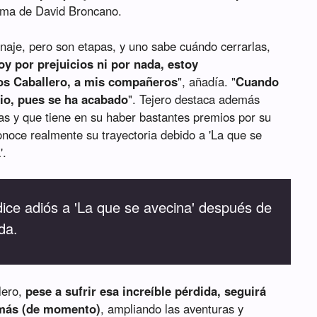
ama de David Broncano.
naje, pero son etapas, y uno sabe cuándo cerrarlas,
y por prejuicios ni por nada, estoy
os Caballero, a mis compañeros
", añadía. "
Cuando
io, pues se ha acabado
". Tejero destaca además
as y que tiene en su haber bastantes premios por su
onoce realmente su trayectoria debido a 'La que se
'.
ice adiós a 'La que se avecina' después de
da.
lero,
pese a sufrir esa increíble pérdida, seguirá
 más (de momento)
, ampliando las aventuras y