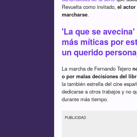
Revuelta como invitado,
el acto
marcharse
.
'La que se avecina'
más míticas por est
un querido persona
La marcha de Fernando Tejero
n
o por malas decisiones del lib
la también estrella del cine espa
dedicarse a otros trabajos y no
durante más tiempo.
PUBLICIDAD