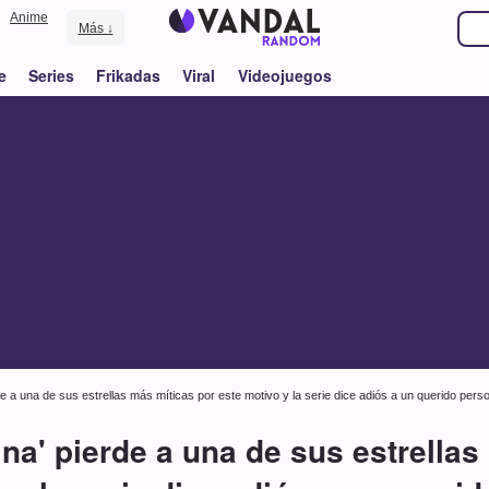
Anime
Más ↓
e
Series
Frikadas
Viral
Videojuegos
de a una de sus estrellas más míticas por este motivo y la serie dice adiós a un querido pers
ina' pierde a una de sus estrellas