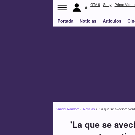
GTA 6
Sony
Prime Video
Portada
Noticias
Artículos
Cin
Vandal Random
Noticias
'La que se avecina' pier
'La que se avec