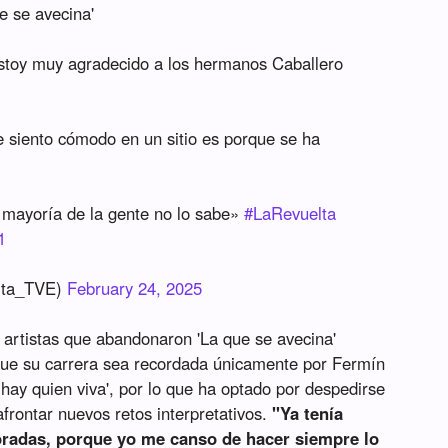
e se avecina'
estoy muy agradecido a los hermanos Caballero
siento cómodo en un sitio es porque se ha
a mayoría de la gente no lo sabe»
#LaRevuelta
1
lta_TVE)
February 24, 2025
artistas que abandonaron 'La que se avecina'
 que su carrera sea recordada únicamente por Fermín
hay quien viva', por lo que ha optado por despedirse
frontar nuevos retos interpretativos.
"Ya tenía
radas, porque yo me canso de hacer siempre lo