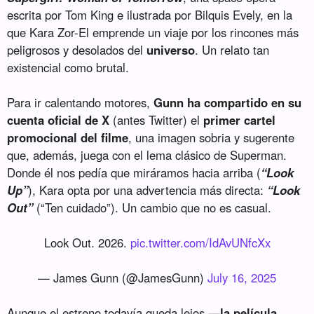
escrita por Tom King e ilustrada por Bilquis Evely, en la
que Kara Zor-El emprende un viaje por los rincones más
peligrosos y desolados del
universo
. Un relato tan
existencial como brutal.
Para ir calentando motores,
Gunn ha compartido en su
cuenta oficial de X
(antes Twitter) el
primer cartel
promocional del filme
, una imagen sobria y sugerente
que, además, juega con el lema clásico de Superman.
Donde él nos pedía que miráramos hacia arriba (
“Look
Up”
), Kara opta por una advertencia más directa:
“Look
Out”
(“Ten cuidado”). Un cambio que no es casual.
Look Out. 2026.
pic.twitter.com/IdAvUNfcXx
— James Gunn (@JamesGunn)
July 16, 2025
Aunque el estreno todavía queda lejos —
la película