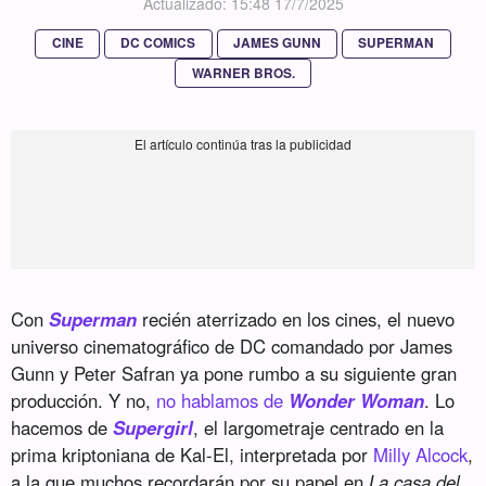
Actualizado: 15:48 17/7/2025
CINE
DC COMICS
JAMES GUNN
SUPERMAN
WARNER BROS.
Con
Superman
recién aterrizado en los cines, el nuevo
universo cinematográfico de DC comandado por James
Gunn y Peter Safran ya pone rumbo a su siguiente gran
producción. Y no,
no hablamos de
Wonder Woman
. Lo
hacemos de
Supergirl
, el largometraje centrado en la
prima kriptoniana de Kal-El, interpretada por
Milly Alcock
,
a la que muchos recordarán por su papel en
La casa del