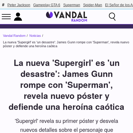
Peter Jackson
Gameplay GTA 6
Superman
Spider-Man
El Señor de los A
Vandal Random
Noticias
La nueva 'Supergirl' es 'un desastre': James Gunn rompe con 'Superman', revela nuevo
póster y defiende una heroína caótica
La nueva 'Supergirl' es 'un
desastre': James Gunn
rompe con 'Superman',
revela nuevo póster y
defiende una heroína caótica
'Supergirl' revela su primer póster y desvela
nuevos detalles sobre el personaje que