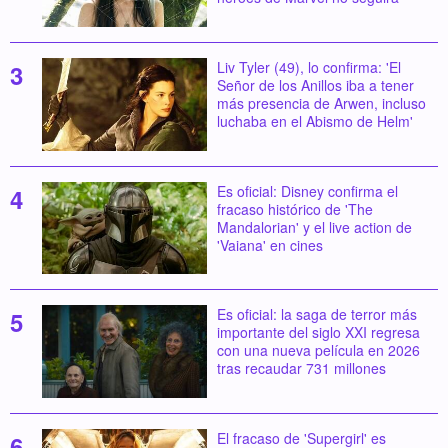
Liv Tyler (49), lo confirma: 'El
Señor de los Anillos iba a tener
más presencia de Arwen, incluso
luchaba en el Abismo de Helm'
Es oficial: Disney confirma el
fracaso histórico de 'The
Mandalorian' y el live action de
'Vaiana' en cines
Es oficial: la saga de terror más
importante del siglo XXI regresa
con una nueva película en 2026
tras recaudar 731 millones
El fracaso de 'Supergirl' es