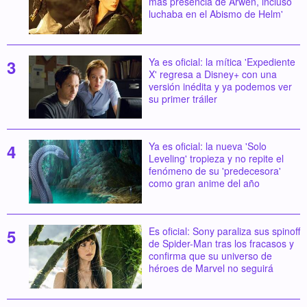
más presencia de Arwen, incluso
luchaba en el Abismo de Helm'
Ya es oficial: la mítica 'Expediente
X' regresa a Disney+ con una
versión inédita y ya podemos ver
su primer tráiler
Ya es oficial: la nueva 'Solo
Leveling' tropieza y no repite el
fenómeno de su 'predecesora'
como gran anime del año
Es oficial: Sony paraliza sus spinoff
de Spider-Man tras los fracasos y
confirma que su universo de
héroes de Marvel no seguirá