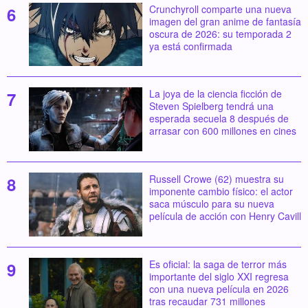
Crunchyroll comparte una nueva
imagen del gran anime de fantasía
oscura de 2026: su temporada 2
ya está confirmada
La joya de la ciencia ficción de
Steven Spielberg tendrá una
esperada secuela 8 después de
arrasar con 600 millones en cines
Russell Crowe (62) muestra su
imponente cambio físico: el actor
saca músculo para su nueva
película de acción con Henry Cavill
Es oficial: la saga de terror más
importante del siglo XXI regresa
con una nueva película en 2026
tras recaudar 731 millones