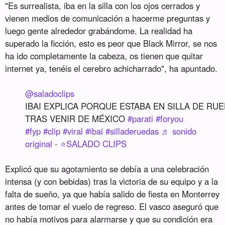
"Es surrealista, iba en la silla con los ojos cerrados y
vienen medios de comunicación a hacerme preguntas y
luego gente alrededor grabándome. La realidad ha
superado la ficción, esto es peor que Black Mirror, se nos
ha ido completamente la cabeza, os tienen que quitar
internet ya, tenéis el cerebro achicharrado", ha apuntado.
@saladoclips
IBAI EXPLICA PORQUE ESTABA EN SILLA DE R
TRAS VENIR DE MÉXICO
#parati
#foryou
#fyp
#clip
#viral
#ibai
#silladeruedas
♬ sonido
original - ⭐️SALADO CLIPS
Explicó que su agotamiento se debía a una celebración
intensa (y con bebidas) tras la victoria de su equipo y a la
falta de sueño, ya que había salido de fiesta en Monterrey
antes de tomar el vuelo de regreso. El vasco aseguró que
no había motivos para alarmarse y que su condición era