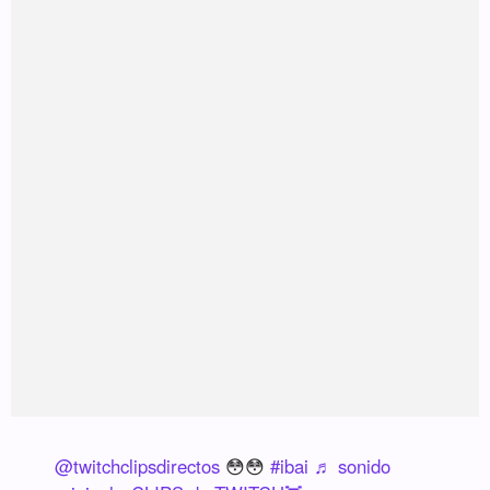
@twitchclipsdirectos
😳😳
#ibai
♬ sonido