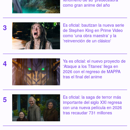
como gran anime del año
Es oficial: bautizan la nueva serie
de Stephen King en Prime Video
como 'una obra maestra' y la
'reinvención de un clásico'
Ya es oficial: el nuevo proyecto de
'Ataque a los Titanes' llega en
2026 con el regreso de MAPPA
tras el final del anime
Es oficial: la saga de terror más
importante del siglo XXI regresa
con una nueva película en 2026
tras recaudar 731 millones