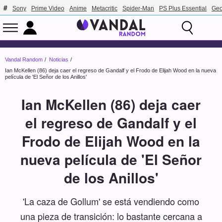
Sony
Prime Video
Anime
Metacritic
Spider-Man
PS Plus Essential
Geo
Vandal Random
Noticias
Ian McKellen (86) deja caer el regreso de Gandalf y el Frodo de Elijah Wood en la nueva
película de 'El Señor de los Anillos'
Ian McKellen (86) deja caer
el regreso de Gandalf y el
Frodo de Elijah Wood en la
nueva película de 'El Señor
de los Anillos'
'La caza de Gollum' se está vendiendo como
una pieza de transición: lo bastante cercana a