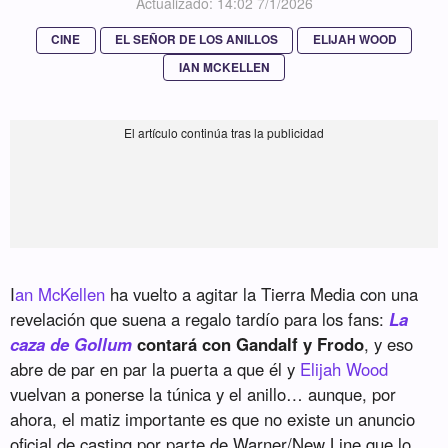
Actualizado: 14:02 7/1/2026
CINE
EL SEÑOR DE LOS ANILLOS
ELIJAH WOOD
IAN MCKELLEN
I
an McKellen
ha vuelto a agitar la Tierra Media con una
revelación que suena a regalo tardío para los fans:
La
caza de Gollum
contará con Gandalf y Frodo
, y eso
abre de par en par la puerta a que él y
Elijah Wood
vuelvan a ponerse la túnica y el anillo… aunque, por
ahora, el matiz importante es que no existe un anuncio
oficial de casting por parte de Warner/New Line que lo