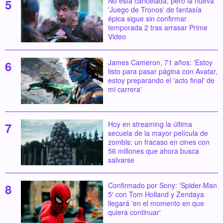
No está cancelada, pero la nueva
'Juego de Tronos' de fantasía
épica sigue sin confirmar
temporada 2 tras arrasar Prime
Video
James Cameron, 71 años: 'Estoy
listo para pasar página con Avatar,
estoy preparando el 'acto final' de
mi carrera'
Hoy en streaming la última
secuela de la mayor película de
zombis: un fracaso en cines con
56 millones que ahora busca
salvarse
Confirmado por Sony: 'Spider-Man
5' con Tom Holland y Zendaya
llegará 'en el momento en que
quiera continuar'