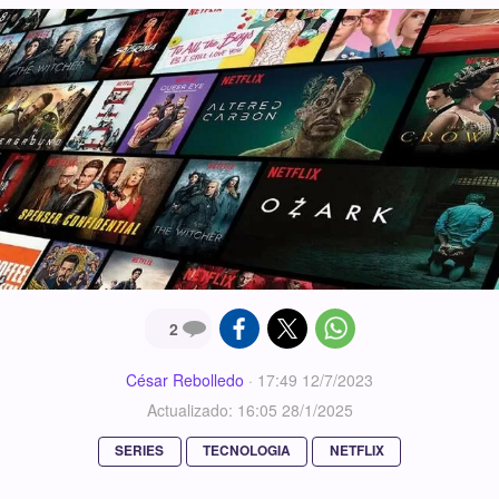
2
César Rebolledo
·
17:49 12/7/2023
Actualizado: 16:05 28/1/2025
SERIES
TECNOLOGIA
NETFLIX