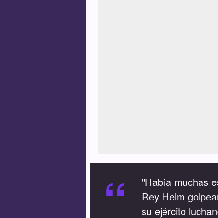
“
"Había muchas es
Rey Helm golpean
su ejército lucha