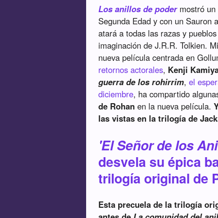
Los anillos de poder
mostró un e
Segunda Edad y con un Sauron alz
atará a todas las razas y pueblos
imaginación de J.R.R. Tolkien. M
nueva película centrada en Goll
retornos actorales
,
Kenji Kamiy
guerra de los rohirrim
,
el espe
diciembre
, ha compartido alguna
de Rohan
en la nueva película.
Y
las vistas en la trilogía de Jac
'El Señor de los Ani
desvela su épica ba
trilogía original de
Esta precuela de la trilogía or
antes de
La comunidad del anil