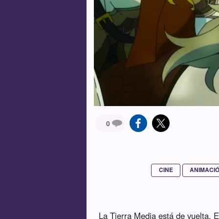
0
CINE
ANIMACI
La Tierra Media está de vuelta. 