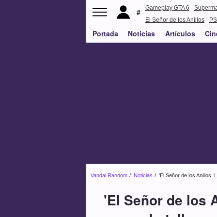
Gameplay GTA 6
Superm
El Señor de los Anillos
PS
Portada
Noticias
Artículos
Cin
Vandal Random
Noticias
'El Señor de los Anillos:
'El Señor de los 