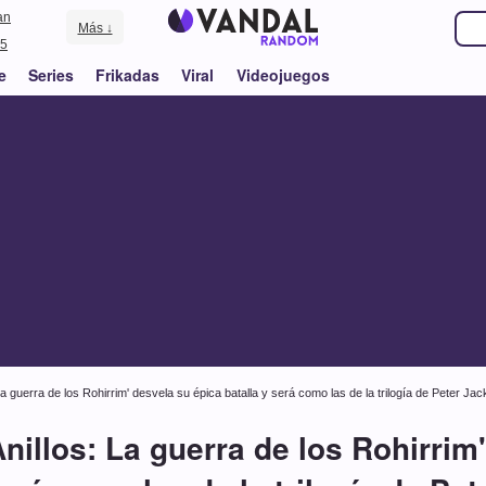
an
Más ↓
5
e
Series
Frikadas
Viral
Videojuegos
 La guerra de los Rohirrim' desvela su épica batalla y será como las de la trilogía de Peter Ja
Anillos: La guerra de los Rohirrim