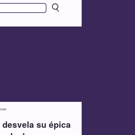
ckson
' desvela su épica