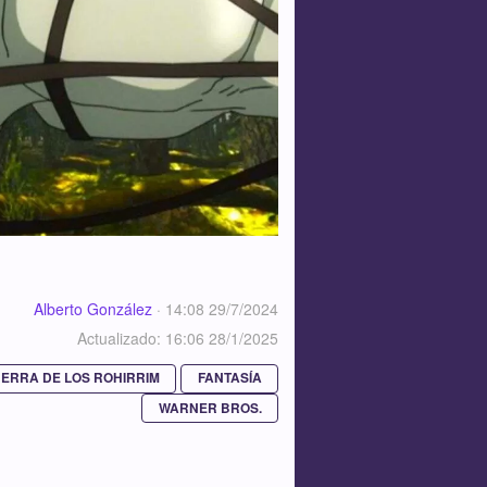
Alberto González
·
14:08 29/7/2024
Actualizado: 16:06 28/1/2025
UERRA DE LOS ROHIRRIM
FANTASÍA
WARNER BROS.