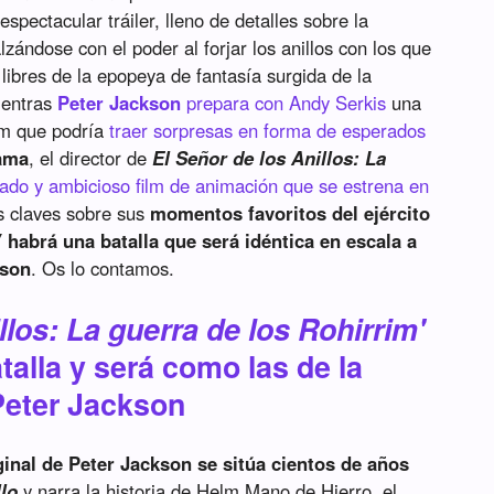
spectacular tráiler, lleno de detalles sobre la
ándose con el poder al forjar los anillos con los que
 libres de la epopeya de fantasía surgida de la
ientras
Peter Jackson
prepara con Andy Serkis
una
um que podría
traer sorpresas en forma de esperados
ama
, el director de
El Señor de los Anillos: La
rado y ambicioso film de animación que se estrena en
s claves sobre sus
momentos favoritos del ejército
 habrá una batalla que será idéntica en escala a
kson
. Os lo contamos.
llos: La guerra de los Rohirrim'
talla y será como las de la
 Peter Jackson
iginal de Peter Jackson se sitúa cientos de años
lo
y narra la historia de Helm Mano de Hierro, el