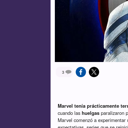
3
Marvel tenía prácticamente te
cuando las
huelgas
paralizaron 
Marvel comenzó a experimentar u
expectativas, series que se reini