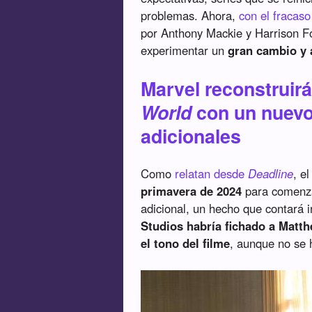
problemas. Ahora,
con el fracas
por Anthony Mackie y Harrison F
experimentar un
gran cambio y 
Marvel reconstruir
World
con un nuevo
adicionales
Como
relatan desde
Deadline
, e
primavera de 2024
para comenzar
adicional, un hecho que contará i
Studios habría fichado a Matth
el tono del filme
, aunque no se 