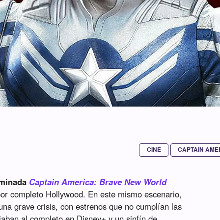
CINE
CAPTAIN AME
rminada
Captain America: Brave New World
por completo Hollywood. En este mismo escenario,
na grave crisis, con estrenos que no cumplían las
ciaban al completo en Disney+ y un sinfín de