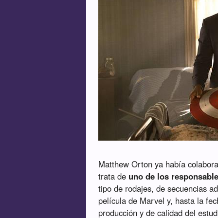
Matthew Orton ya había colabora
trata de
uno de los responsable
tipo de rodajes, de secuencias a
película de Marvel y, hasta la fe
producción y de calidad del estu