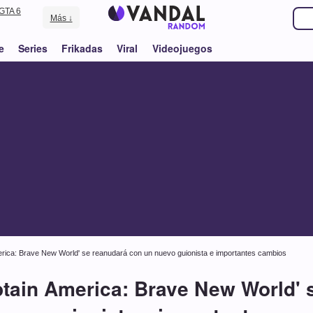
GTA 6
Más ↓
e
Series
Frikadas
Viral
Videojuegos
merica: Brave New World' se reanudará con un nuevo guionista e importantes cambios
ptain America: Brave New World'