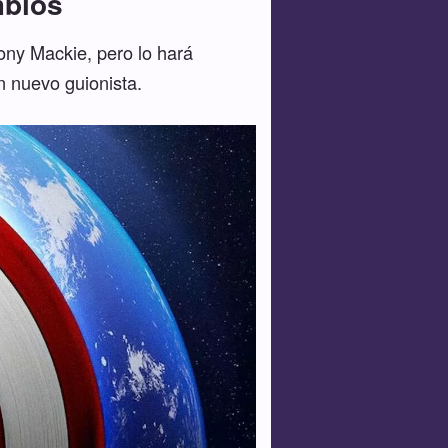
mbios
hony Mackie, pero lo hará
n nuevo guionista.