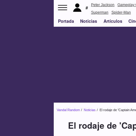
Peter Jackson
Gameplay 
Superman
Spider-Man
Portada
Noticias
Artículos
Cin
Vandal Random
Noticias
El rodaje de 'Captain A
El rodaje de 'Ca