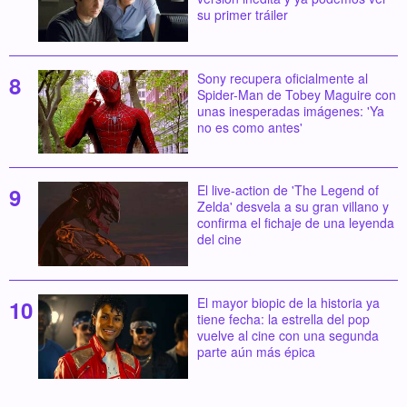
su primer tráiler
Sony recupera oficialmente al
Spider-Man de Tobey Maguire con
unas inesperadas imágenes: 'Ya
no es como antes'
El live-action de 'The Legend of
Zelda' desvela a su gran villano y
confirma el fichaje de una leyenda
del cine
El mayor biopic de la historia ya
tiene fecha: la estrella del pop
vuelve al cine con una segunda
parte aún más épica