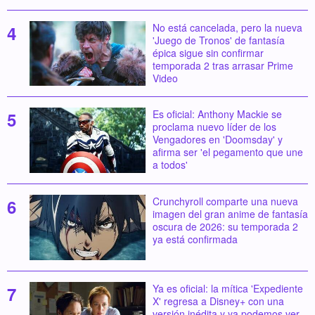
No está cancelada, pero la nueva
'Juego de Tronos' de fantasía
épica sigue sin confirmar
temporada 2 tras arrasar Prime
Video
Es oficial: Anthony Mackie se
proclama nuevo líder de los
Vengadores en 'Doomsday' y
afirma ser 'el pegamento que une
a todos'
Crunchyroll comparte una nueva
imagen del gran anime de fantasía
oscura de 2026: su temporada 2
ya está confirmada
Ya es oficial: la mítica 'Expediente
X' regresa a Disney+ con una
versión inédita y ya podemos ver