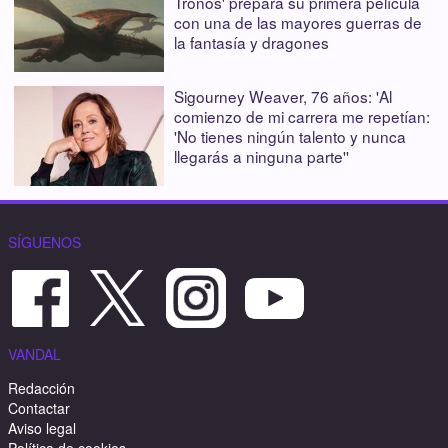
Tronos' prepara su primera película
con una de las mayores guerras de
la fantasía y dragones
Sigourney Weaver, 76 años: 'Al
comienzo de mi carrera me repetían:
'No tienes ningún talento y nunca
llegarás a ninguna parte''
SÍGUENOS
VANDAL
Redacción
Contactar
Aviso legal
Política de cookies