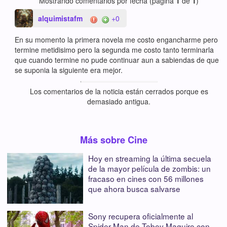
Mostrando comentarios por fecha (página
1
de
1
)
alquimistafm
+0
En su momento la primera novela me costo engancharme pero
termine metidisimo pero la segunda me costo tanto terminarla
que cuando termine no pude continuar aun a sabiendas de que
se suponia la siguiente era mejor.
Los comentarios de la noticia están cerrados porque es
demasiado antigua.
Más sobre Cine
Hoy en streaming la última secuela
de la mayor película de zombis: un
fracaso en cines con 56 millones
que ahora busca salvarse
Sony recupera oficialmente al
Spider-Man de Tobey Maguire con