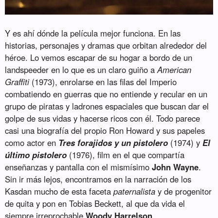
Y es ahí dónde la película mejor funciona. En las
historias, personajes y dramas que orbitan alrededor del
héroe. Lo vemos escapar de su hogar a bordo de un
landspeeder en lo que es un claro guiño a
American
Graffiti
(1973), enrolarse en las filas del Imperio
combatiendo en guerras que no entiende y recular en un
grupo de piratas y ladrones espaciales que buscan dar el
golpe de sus vidas y hacerse ricos con él. Todo parece
casi una biografía del propio Ron Howard y sus papeles
como actor en
Tres forajidos y un pistolero
(1974) y
El
último pistolero
(1976), film en el que compartía
enseñanzas y pantalla con el mismísimo
John Wayne
.
Sin ir más lejos, encontramos en la narración de los
Kasdan mucho de esta faceta
paternalista
y de progenitor
de quita y pon en Tobias Beckett, al que da vida el
siempre irreprochable
Woody Harrelson
.