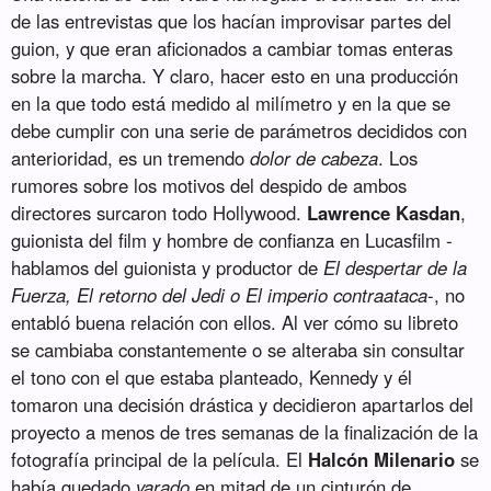
de las entrevistas que los hacían improvisar partes del
guion, y que eran aficionados a cambiar tomas enteras
sobre la marcha. Y claro, hacer esto en una producción
en la que todo está medido al milímetro y en la que se
debe cumplir con una serie de parámetros decididos con
anterioridad, es un tremendo
dolor de cabeza
. Los
rumores sobre los motivos del despido de ambos
directores surcaron todo Hollywood.
Lawrence Kasdan
,
guionista del film y hombre de confianza en Lucasfilm -
hablamos del guionista y productor de
El despertar de la
Fuerza, El retorno del Jedi o El imperio contraataca
-, no
entabló buena relación con ellos. Al ver cómo su libreto
se cambiaba constantemente o se alteraba sin consultar
el tono con el que estaba planteado, Kennedy y él
tomaron una decisión drástica y decidieron apartarlos del
proyecto a menos de tres semanas de la finalización de la
fotografía principal de la película. El
Halcón Milenario
se
había quedado
varado
en mitad de un cinturón de