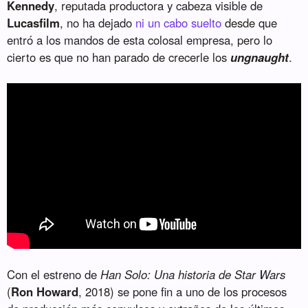
Kennedy
, reputada productora y cabeza visible de
Lucasfilm
, no ha dejado
ni un cabo suelto
desde que
entró a los mandos de esta colosal empresa, pero lo
cierto es que no han parado de crecerle los
ungnaught
.
Con el estreno de
Han Solo: Una historia de Star Wars
(
Ron Howard
, 2018) se pone fin a uno de los procesos