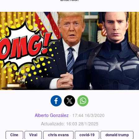
Alberto González
·
17:44 16/3/2020
Actualizado: 16:03 28/1/2025
Cine
Viral
chris evans
covid-19
donald trump