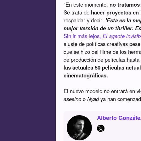
"En este momento,
no tratamos 
Se trata de
hacer proyectos en
respaldar y decir:
'Esta es la me
mejor versión de un thriller. E
Sin ir más lejos,
El agente invisib
ajuste de políticas creativas pes
que se hizo del filme de los her
de producción de películas hasta
las actuales 50 películas actu
cinematográficas.
El nuevo modelo no entrará en vi
asesino
o
Nyad
ya han comenzado
Alberto Gonzále