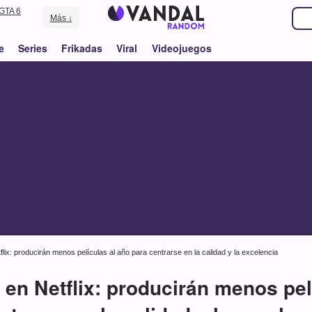
GTA 6
Más ↓
e
Series
Frikadas
Viral
Videojuegos
ix: producirán menos películas al año para centrarse en la calidad y la excelencia
n Netflix: producirán menos pel