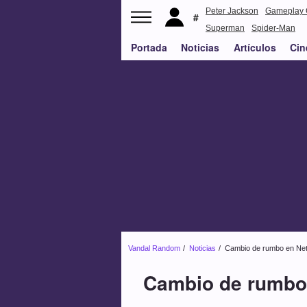
Peter Jackson
Gameplay 
Superman
Spider-Man
Portada
Noticias
Artículos
Cin
Vandal Random
Noticias
Cambio de rumbo en Netfl
Cambio de rumbo e