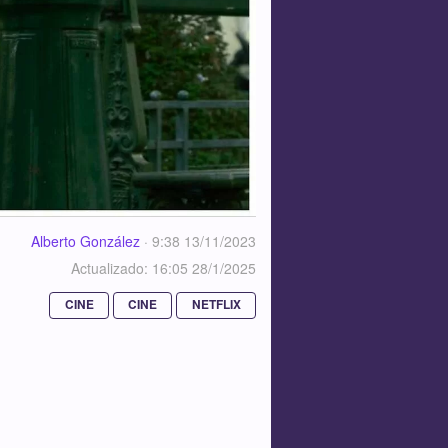
Alberto González
·
9:38 13/11/2023
Actualizado: 16:05 28/1/2025
CINE
CINE
NETFLIX