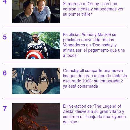
X' regresa a Disney+ con una
versión inédita y ya podemos ver
su primer tráiler
Es oficial: Anthony Mackie se
proclama nuevo líder de los
Vengadores en 'Doomsday' y
afirma ser 'el pegamento que une
a todos'
Crunchyroll comparte una nueva
imagen del gran anime de fantasía
oscura de 2026: su temporada 2
ya está confirmada
El live-action de 'The Legend of
Zelda' desvela a su gran villano y
confirma el fichaje de una leyenda
del cine