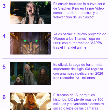
Es oficial: bautizan la nueva serie
de Stephen King en Prime Video
como 'una obra maestra' y la
'reinvención de un clásico'
Ya es oficial: el nuevo proyecto de
'Ataque a los Titanes' llega en
2026 con el regreso de MAPPA
tras el final del anime
Es oficial: la saga de terror más
importante del siglo XXI regresa
con una nueva película en 2026
tras recaudar 731 millones
El fracaso de 'Supergirl' es
histórico: DC pierde más de 100
millones y el verdadero desastre
sucedió lejos de las cámaras