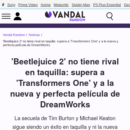
Sony
Prime Video
Anime
Metacritic
Spider-Man
PS Plus Essential
Geo
Vandal Random
Noticias
'Beetlejuice 2' no tiene rival en taquilla: supera a 'Transformers One' y a la nueva y
perfecta película de DreamWorks
'Beetlejuice 2' no tiene rival
en taquilla: supera a
'Transformers One' y a la
nueva y perfecta película de
DreamWorks
La secuela de Tim Burton y Michael Keaton
sigue siendo un éxito en taquilla y ni la nueva