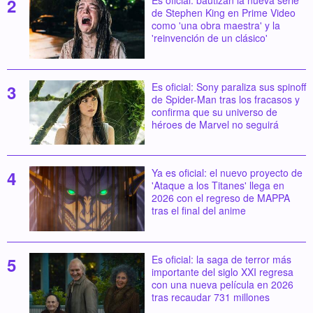
Es oficial: bautizan la nueva serie
de Stephen King en Prime Video
como 'una obra maestra' y la
'reinvención de un clásico'
Es oficial: Sony paraliza sus spinoff
de Spider-Man tras los fracasos y
confirma que su universo de
héroes de Marvel no seguirá
Ya es oficial: el nuevo proyecto de
'Ataque a los Titanes' llega en
2026 con el regreso de MAPPA
tras el final del anime
Es oficial: la saga de terror más
importante del siglo XXI regresa
con una nueva película en 2026
tras recaudar 731 millones