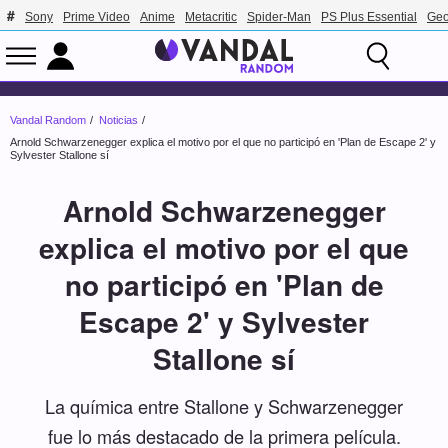
Sony
Prime Video
Anime
Metacritic
Spider-Man
PS Plus Essential
Geo
Vandal Random
Noticias
Arnold Schwarzenegger explica el motivo por el que no participó en 'Plan de Escape 2' y
Sylvester Stallone sí
Arnold Schwarzenegger
explica el motivo por el que
no participó en 'Plan de
Escape 2' y Sylvester
Stallone sí
La química entre Stallone y Schwarzenegger
fue lo más destacado de la primera película.