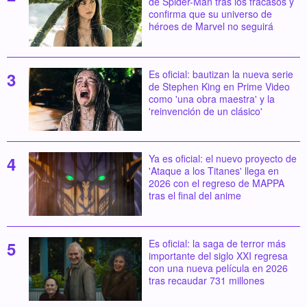
de Spider-Man tras los fracasos y
confirma que su universo de
héroes de Marvel no seguirá
Es oficial: bautizan la nueva serie
de Stephen King en Prime Video
como 'una obra maestra' y la
'reinvención de un clásico'
Ya es oficial: el nuevo proyecto de
'Ataque a los Titanes' llega en
2026 con el regreso de MAPPA
tras el final del anime
Es oficial: la saga de terror más
importante del siglo XXI regresa
con una nueva película en 2026
tras recaudar 731 millones