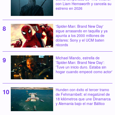
con Liam Hemsworth y cancela su
estreno en 2026
'Spider-Man: Brand New Day'
sigue arrasando en taquilla y ya
apunta a los 2000 millones de
dólares: Sony y el UCM baten
récords
Michael Mando, estrella de
'Spider-Man: Brand New Day':
'Tuve un inicio duro. Estaba sin
hogar cuando empecé como actor'
Hunden con éxito el tercer tramo
de Fehmarnbelt: el megatúnel de
18 kilómetros que une Dinamarca
y Alemania bajo el mar Báltico