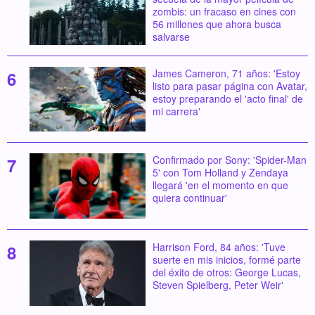
zombis: un fracaso en cines con
56 millones que ahora busca
salvarse
James Cameron, 71 años: 'Estoy
listo para pasar página con Avatar,
estoy preparando el 'acto final' de
mi carrera'
Confirmado por Sony: 'Spider-Man
5' con Tom Holland y Zendaya
llegará 'en el momento en que
quiera continuar'
Harrison Ford, 84 años: 'Tuve
suerte en mis inicios, formé parte
del éxito de otros: George Lucas,
Steven Spielberg, Peter Weir'