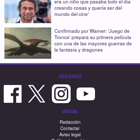
era un niño que pasaba todo el día
creando cosas y quería ser del
mundo del cine'
Confirmado por Warner: 'Juego de
Tronos' prepara su primera película
con una de las mayores guerras de
la fantasía y dragones
SÍGUENOS
VANDAL
Redacción
Contactar
Aviso legal