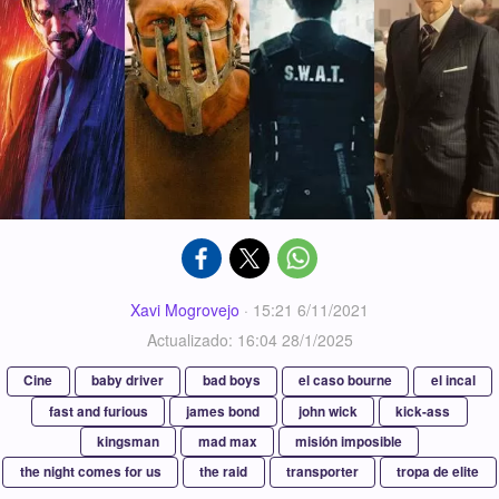
Xavi Mogrovejo
·
15:21 6/11/2021
Actualizado: 16:04 28/1/2025
Cine
baby driver
bad boys
el caso bourne
el incal
fast and furious
james bond
john wick
kick-ass
kingsman
mad max
misión imposible
the night comes for us
the raid
transporter
tropa de elite