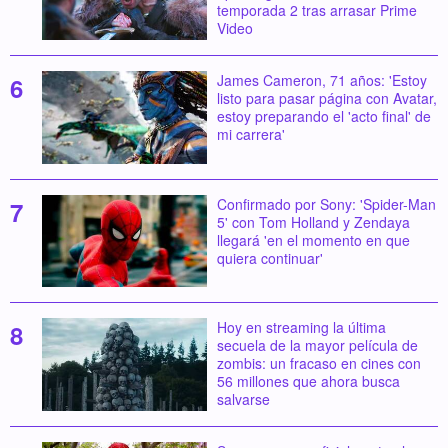
temporada 2 tras arrasar Prime
Video
James Cameron, 71 años: 'Estoy
listo para pasar página con Avatar,
estoy preparando el 'acto final' de
mi carrera'
Confirmado por Sony: 'Spider-Man
5' con Tom Holland y Zendaya
llegará 'en el momento en que
quiera continuar'
Hoy en streaming la última
secuela de la mayor película de
zombis: un fracaso en cines con
56 millones que ahora busca
salvarse