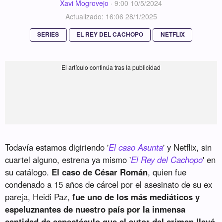
Xavi Mogrovejo
·
9:00 10/5/2024
Actualizado: 16:06 28/1/2025
SERIES
EL REY DEL CACHOPO
NETFLIX
Todavía estamos digiriendo '
El caso Asunta
' y Netflix, sin
cuartel alguno, estrena ya mismo '
El Rey del Cachopo
' en
su catálogo.
El caso de César Román
, quien fue
condenado a 15 años de cárcel por el asesinato de su ex
pareja, Heidi Paz,
fue uno de los más mediáticos y
espeluznantes de nuestro país por la inmensa
cantidad de espectáculo que el autor del crimen llevó