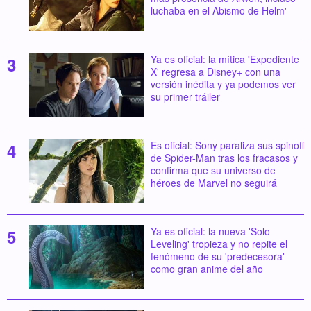
luchaba en el Abismo de Helm'
Ya es oficial: la mítica 'Expediente
X' regresa a Disney+ con una
versión inédita y ya podemos ver
su primer tráiler
Es oficial: Sony paraliza sus spinoff
de Spider-Man tras los fracasos y
confirma que su universo de
héroes de Marvel no seguirá
Ya es oficial: la nueva 'Solo
Leveling' tropieza y no repite el
fenómeno de su 'predecesora'
como gran anime del año