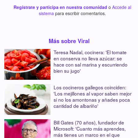
Regístrate y participa en nuestra comunidad
o
Accede al
sistema
para escribir comentarios.
Más sobre Viral
Teresa Nadal, cocinera: 'El tomate
en conserva no lleva azúcar: se
hace con sal marina y escurriendo
bien su jugo'
Los cocineros gallegos coinciden:
'Los mejillones al vapor saben mejor
si no los amontonas y añades poca
cantidad de albariño'
Bill Gates (70 años), fundador de
Microsoft: 'Cuanto más aprendes,
más tienes un marco en el que