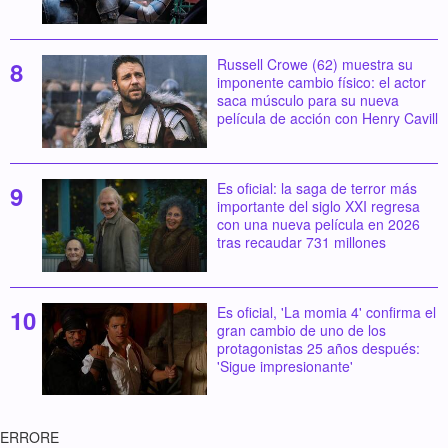
Russell Crowe (62) muestra su
imponente cambio físico: el actor
saca músculo para su nueva
película de acción con Henry Cavill
Es oficial: la saga de terror más
importante del siglo XXI regresa
con una nueva película en 2026
tras recaudar 731 millones
Es oficial, 'La momia 4' confirma el
gran cambio de uno de los
protagonistas 25 años después:
'Sigue impresionante'
ERRORE