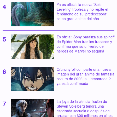
Ya es oficial: la nueva 'Solo
Leveling' tropieza y no repite el
fenómeno de su 'predecesora'
como gran anime del año
Es oficial: Sony paraliza sus spinoff
de Spider-Man tras los fracasos y
confirma que su universo de
héroes de Marvel no seguirá
Crunchyroll comparte una nueva
imagen del gran anime de fantasía
oscura de 2026: su temporada 2
ya está confirmada
La joya de la ciencia ficción de
Steven Spielberg tendrá una
esperada secuela 8 después de
arrasar con 600 millones en cines