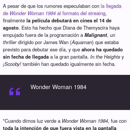
A pesar de que los rumores especulaban con
la llegada
de
Wonder Woman 1984
al formato del streaing
,
finalmente
la película debutará en cines el 14 de
agosto
. Esto ha hecho que Diana de Themyscira haya
empujado fuera de la programación a
Malignant
, un
thriller
dirigido por James Wan (
Aquaman
) que estaba
previsto para debutar ese día, y que
ahora ha quedado
sin fecha de llegada
a la gran pantalla.
In the Heights
y
¡Scooby!
también han quedado igualmente sin fecha.
“
Wonder Woman 1984
"Cuando dimos luz verde a
Wonder Woman 1984
, fue con
toda la intención de que fuera vista en la pantalla