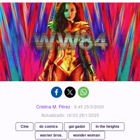
Cristina M. Pérez
·
9:45 25/3/2020
Actualizado: 16:03 28/1/2025
Cine
dc comics
gal gadot
in the heights
warner bros.
wonder woman