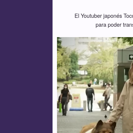
El Youtuber japonés Toco
para poder tran