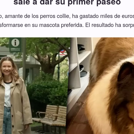
sale a dar su primer paseo
, amante de los perros collie, ha gastado miles de euro
sformarse en su mascota preferida. El resultado ha sorp