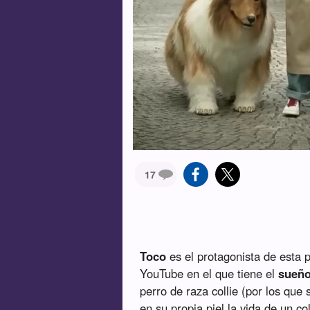
17
Toco
es el protagonista de esta p
YouTube en el que tiene el
sueño
perro de raza collie (por los que
en su propia piel la vida de un c