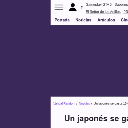
Gameplay GTA 6
Superm
El Señor de los Anillos
PS
Portada
Noticias
Artículos
Cin
Vandal Random
Noticias
Un japonés se gasta 15.0
Un japonés se ga