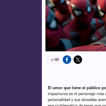
0
El amor que tiene el público p
trepamuros es el personaje más 
personalidad y sus alocadas aven
esa problemática de tener que co