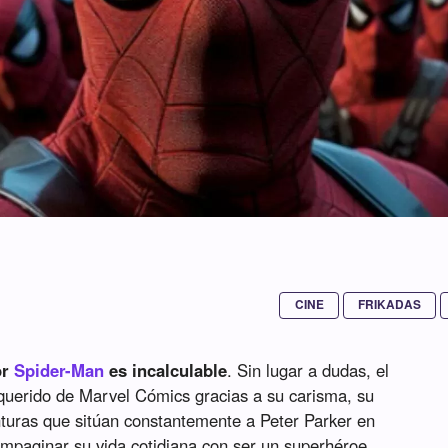
CINE
FRIKADAS
or
Spider-Man
es incalculable
. Sin lugar a dudas, el
querido de Marvel Cómics gracias a su carisma, su
turas que sitúan constantemente a Peter Parker en
mpaginar su vida cotidiana con ser un superhéroe,