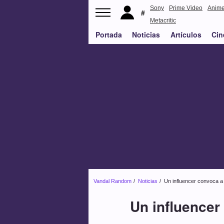
Sony
Prime Video
Anim
Metacritic
Portada
Noticias
Artículos
Cin
Vandal Random
Noticias
Un influencer convoca a 
Un influencer