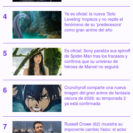
Ya es oficial: la nueva 'Solo
Leveling' tropieza y no repite el
fenómeno de su 'predecesora'
como gran anime del año
Es oficial: Sony paraliza sus spinoff
de Spider-Man tras los fracasos y
confirma que su universo de
héroes de Marvel no seguirá
Crunchyroll comparte una nueva
imagen del gran anime de fantasía
oscura de 2026: su temporada 2
ya está confirmada
Russell Crowe (62) muestra su
imponente cambio físico: el actor