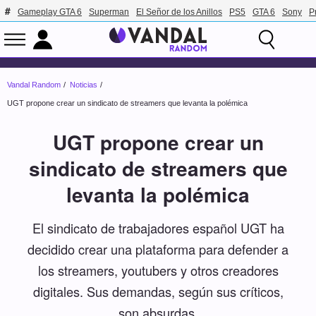
Gameplay GTA 6
Superman
El Señor de los Anillos
PS5
GTA 6
Sony
P
Vandal Random
Noticias
UGT propone crear un sindicato de streamers que levanta la polémica
UGT propone crear un
sindicato de streamers que
levanta la polémica
El sindicato de trabajadores español UGT ha
decidido crear una plataforma para defender a
los streamers, youtubers y otros creadores
digitales. Sus demandas, según sus críticos,
son absurdas.