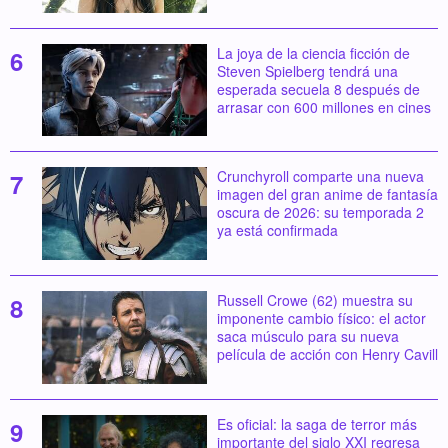
La joya de la ciencia ficción de
Steven Spielberg tendrá una
esperada secuela 8 después de
arrasar con 600 millones en cines
Crunchyroll comparte una nueva
imagen del gran anime de fantasía
oscura de 2026: su temporada 2
ya está confirmada
Russell Crowe (62) muestra su
imponente cambio físico: el actor
saca músculo para su nueva
película de acción con Henry Cavill
Es oficial: la saga de terror más
importante del siglo XXI regresa