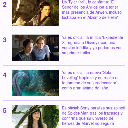
Liv Tyler (49), lo confirma: 'El
Señor de los Anillos iba a tener
más presencia de Arwen, incluso
luchaba en el Abismo de Helm'
Ya es oficial: la mítica 'Expediente
X' regresa a Disney+ con una
versión inédita y ya podemos ver
su primer tráiler
Ya es oficial: la nueva 'Solo
Leveling' tropieza y no repite el
fenómeno de su 'predecesora'
como gran anime del año
Es oficial: Sony paraliza sus spinoff
de Spider-Man tras los fracasos y
confirma que su universo de
héroes de Marvel no seguirá