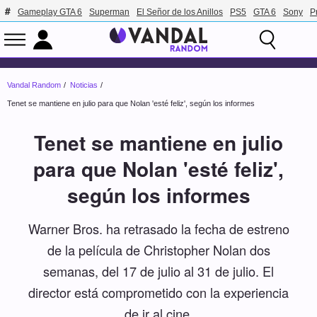
Gameplay GTA 6
Superman
El Señor de los Anillos
PS5
GTA 6
Sony
P
Vandal Random
Noticias
Tenet se mantiene en julio para que Nolan 'esté feliz', según los informes
Tenet se mantiene en julio
para que Nolan 'esté feliz',
según los informes
Warner Bros. ha retrasado la fecha de estreno
de la película de Christopher Nolan dos
semanas, del 17 de julio al 31 de julio. El
director está comprometido con la experiencia
de ir al cine.