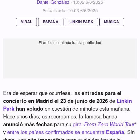
Daniel González
·
10:02 6/6/2025
Actualizado: 10:03 6/6/2025
VIRAL
ESPAÑA
LINKIN PARK
MÚSICA
Era de esperar que ocurriese, las
entradas para el
concierto en Madrid el 23 de junio de 2026
de
Linkin
Park
han volado
en cuestión de minutos esta mañana.
Hace unos días, os recordamos, la famosa banda
anunció más fechas
para su
gira
'From Zero World Tour'
y
entre los países confirmados se encuentra
España
. Sin
duda, una
cita imperdible
para cualquier fan de la