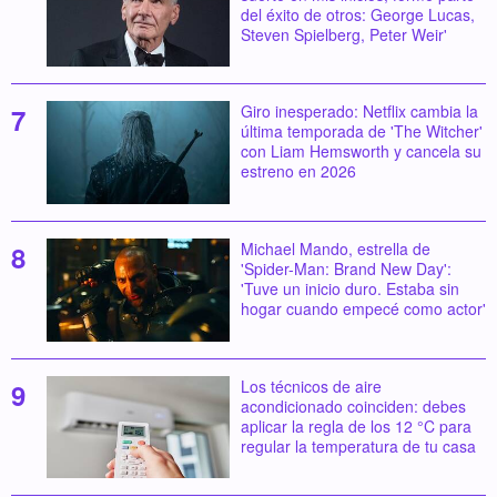
del éxito de otros: George Lucas,
Steven Spielberg, Peter Weir'
Giro inesperado: Netflix cambia la
última temporada de 'The Witcher'
con Liam Hemsworth y cancela su
estreno en 2026
Michael Mando, estrella de
'Spider-Man: Brand New Day':
'Tuve un inicio duro. Estaba sin
hogar cuando empecé como actor'
Los técnicos de aire
acondicionado coinciden: debes
aplicar la regla de los 12 °C para
regular la temperatura de tu casa