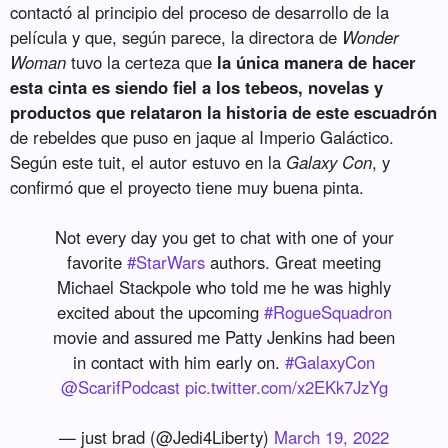
contactó al principio del proceso de desarrollo de la
película y que, según parece, la directora de
Wonder
Woman
tuvo la certeza que
la única manera de hacer
esta cinta es siendo fiel a los tebeos, novelas y
productos que relataron la historia de este escuadrón
de rebeldes que puso en jaque al Imperio Galáctico.
Según este tuit, el autor estuvo en la
Galaxy Con
, y
confirmó que el proyecto tiene muy buena pinta.
Not every day you get to chat with one of your
favorite
#StarWars
authors. Great meeting
Michael Stackpole who told me he was highly
excited about the upcoming
#RogueSquadron
movie and assured me Patty Jenkins had been
in contact with him early on.
#GalaxyCon
@ScarifPodcast
pic.twitter.com/x2EKk7JzYg
— just brad (@Jedi4Liberty)
March 19, 2022