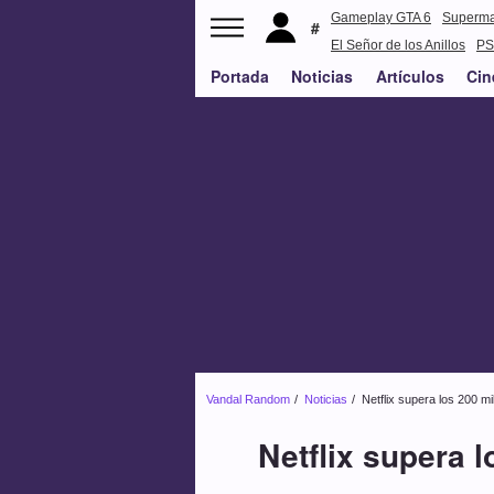
Gameplay GTA 6
Superm
El Señor de los Anillos
PS
Portada
Noticias
Artículos
Cin
Vandal Random
Noticias
Netflix supera los 200 m
Netflix supera 