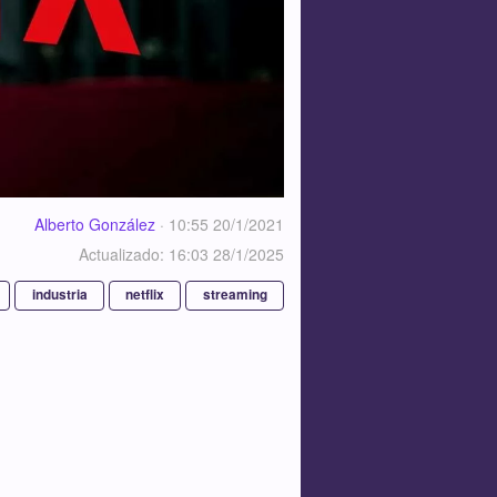
Alberto González
·
10:55 20/1/2021
Actualizado: 16:03 28/1/2025
industria
netflix
streaming