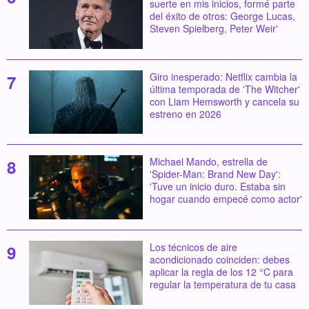
suerte en mis inicios, formé parte
del éxito de otros: George Lucas,
Steven Spielberg, Peter Weir'
Giro inesperado: Netflix cambia la
última temporada de 'The Witcher'
con Liam Hemsworth y cancela su
estreno en 2026
Michael Mando, estrella de
'Spider-Man: Brand New Day':
'Tuve un inicio duro. Estaba sin
hogar cuando empecé como actor'
Los técnicos de aire
acondicionado coinciden: debes
aplicar la regla de los 12 °C para
regular la temperatura de tu casa