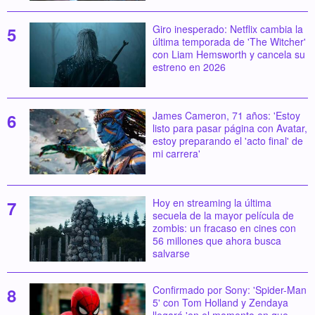
Giro inesperado: Netflix cambia la
última temporada de 'The Witcher'
con Liam Hemsworth y cancela su
estreno en 2026
James Cameron, 71 años: 'Estoy
listo para pasar página con Avatar,
estoy preparando el 'acto final' de
mi carrera'
Hoy en streaming la última
secuela de la mayor película de
zombis: un fracaso en cines con
56 millones que ahora busca
salvarse
Confirmado por Sony: 'Spider-Man
5' con Tom Holland y Zendaya
llegará 'en el momento en que