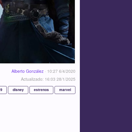
Alberto González
·
10:27 6/4/2020
Actualizado: 16:03 28/1/2025
19
disney
estrenos
marvel