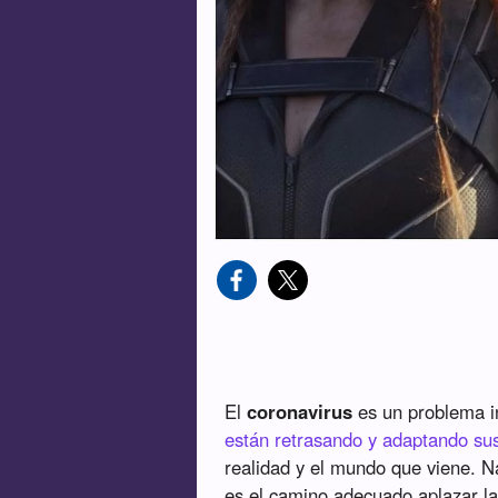
El
coronavirus
es un problema i
están retrasando y adaptando sus
realidad y el mundo que viene. N
es el camino adecuado aplazar la