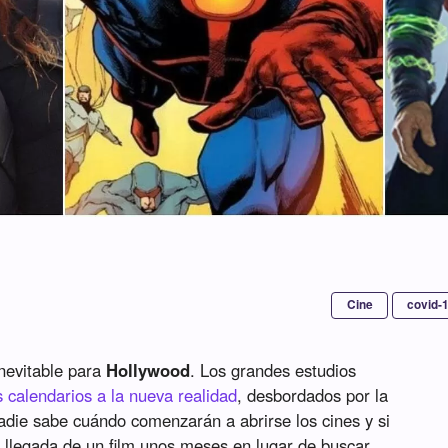
Cine
covid-
nevitable para
Hollywood
. Los grandes estudios
 calendarios a la nueva realidad
, desbordados por la
adie sabe cuándo comenzarán a abrirse los cines y si
 llegada de un film unos meses en lugar de buscar