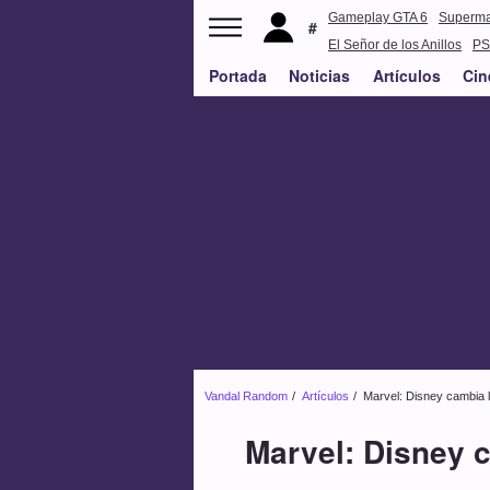
Gameplay GTA 6
Superm
El Señor de los Anillos
PS
Portada
Noticias
Artículos
Cin
Vandal Random
Artículos
Marvel: Disney cambia l
Marvel: Disney c