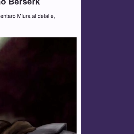
no Berserk'
ntaro Miura al detalle,