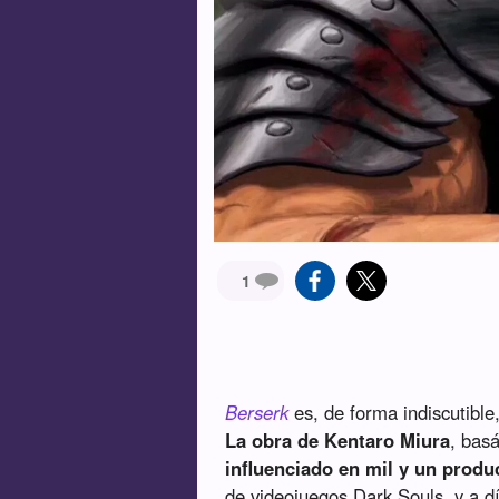
1
Berserk
es, de forma indiscutible
La obra de Kentaro Miura
, bas
influenciado en mil y un prod
de videojuegos Dark Souls, y a d