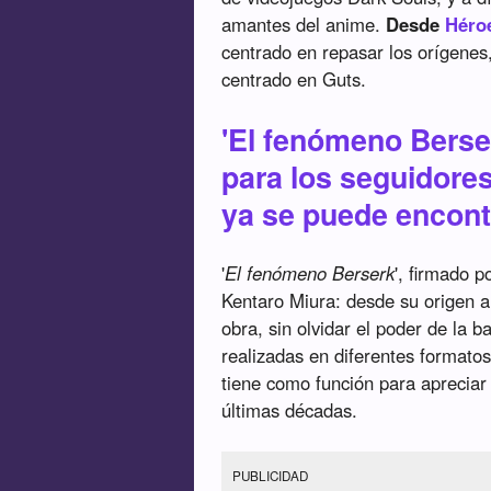
amantes del anime.
Desde
Héro
centrado en repasar los orígenes,
centrado en Guts.
'El fenómeno Berser
para los seguidores
ya se puede encontr
'
El fenómeno Berserk
', firmado 
Kentaro Miura: desde su origen a 
obra, sin olvidar el poder de la
realizadas en diferentes formato
tiene como función para apreciar
últimas décadas.
PUBLICIDAD