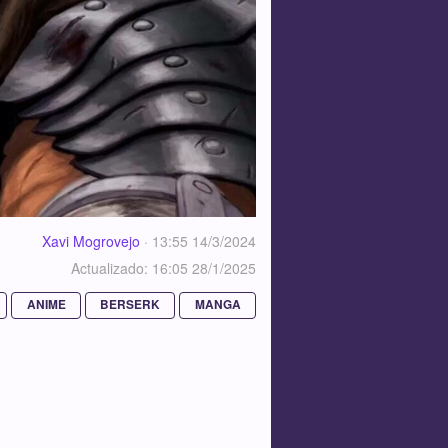
Xavi Mogrovejo
·
13:55 14/3/2024
Actualizado: 16:05 28/1/2025
ANIME
BERSERK
MANGA