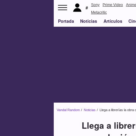
Sony
Prime Video
Anim
Metacritic
Portada
Noticias
Artículos
Cin
Vandal Random
Noticias
Llega a librerías la obra
Llega a libre