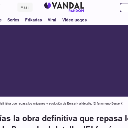
e
Más ↓
e
Series
Frikadas
Viral
Videojuegos
 definitiva que repasa los orígenes y evolución de Berserk al detalle: 'El fenómeno Berserk'
rías la obra definitiva que repasa 