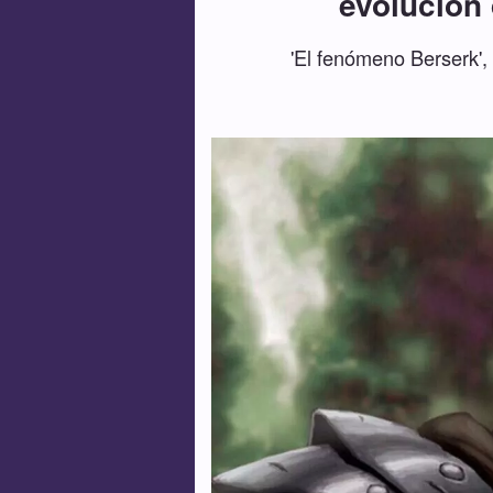
evolución 
'El fenómeno Berserk',