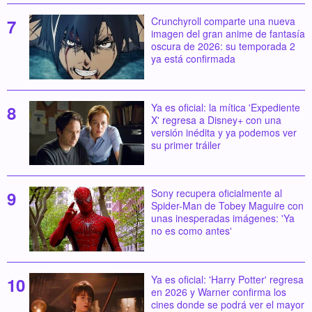
Crunchyroll comparte una nueva
imagen del gran anime de fantasía
oscura de 2026: su temporada 2
ya está confirmada
Ya es oficial: la mítica 'Expediente
X' regresa a Disney+ con una
versión inédita y ya podemos ver
su primer tráiler
Sony recupera oficialmente al
Spider-Man de Tobey Maguire con
unas inesperadas imágenes: 'Ya
no es como antes'
Ya es oficial: 'Harry Potter' regresa
en 2026 y Warner confirma los
cines donde se podrá ver el mayor