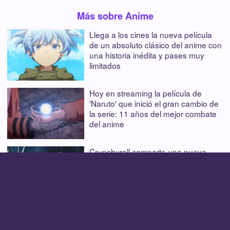
Más sobre Anime
Llega a los cines la nueva película
de un absoluto clásico del anime con
una historia inédita y pases muy
limitados
Hoy en streaming la película de
'Naruto' que inició el gran cambio de
la serie: 11 años del mejor combate
del anime
Crunchyroll comparte una nueva
imagen del gran anime de fantasía
oscura de 2026: su temporada 2 ya
está confirmada
Insólito, pero oficial: Toyotaro
responde al regreso de 'Dragon Ball