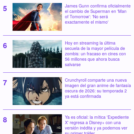
James Gunn confirma oficialmente
el cambio de Superman en 'Man
of Tomorrow': 'No será
exactamente el mismo'
Hoy en streaming la última
secuela de la mayor película de
zombis: un fracaso en cines con
56 millones que ahora busca
salvarse
Crunchyroll comparte una nueva
imagen del gran anime de fantasía
oscura de 2026: su temporada 2
ya está confirmada
Ya es oficial: la mítica 'Expediente
X' regresa a Disney+ con una
versión inédita y ya podemos ver
su primer tráiler