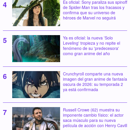
Es oficial: Sony paraliza sus spinoff
de Spider-Man tras los fracasos y
confirma que su universo de
héroes de Marvel no seguirá
Ya es oficial: la nueva 'Solo
Leveling' tropieza y no repite el
fenómeno de su 'predecesora'
como gran anime del año
Crunchyroll comparte una nueva
imagen del gran anime de fantasía
oscura de 2026: su temporada 2
ya está confirmada
Russell Crowe (62) muestra su
imponente cambio físico: el actor
saca músculo para su nueva
película de acción con Henry Cavill