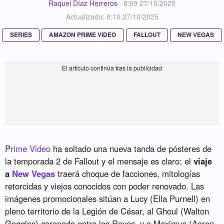
Raquel Díaz Herreros
·
8:09 27/10/2025
Actualizado: 8:10 27/10/2025
SERIES
AMAZON PRIME VIDEO
FALLOUT
NEW VEGAS
P
rime Video
ha soltado una nueva tanda de pósteres de
la temporada 2 de Fallout y el mensaje es claro: el
viaje
a
New Vegas
traerá choque de facciones, mitologías
retorcidas y viejos conocidos con poder renovado. Las
imágenes promocionales sitúan a Lucy (Ella Purnell) en
pleno territorio de la Legión de César, al Ghoul (Walton
Goggins) coronado entre los Reyes, y a Maximus (Aaron