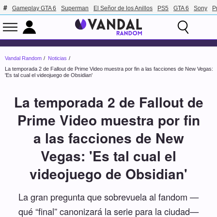
Gameplay GTA 6
Superman
El Señor de los Anillos
PS5
GTA 6
Sony
P
Vandal Random
Noticias
La temporada 2 de Fallout de Prime Video muestra por fin a las facciones de New Vegas:
'Es tal cual el videojuego de Obsidian'
La temporada 2 de Fallout de
Prime Video muestra por fin
a las facciones de New
Vegas: 'Es tal cual el
videojuego de Obsidian'
La gran pregunta que sobrevuela al fandom —
qué “final” canonizará la serie para la ciudad—