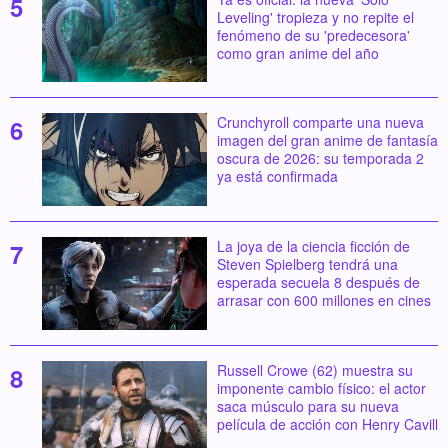
Leveling' tropieza y no repite el
fenómeno de su 'predecesora'
como gran anime del año
Crunchyroll comparte una nueva
imagen del gran anime de fantasía
oscura de 2026: su temporada 2
ya está confirmada
La joya de la ciencia ficción de
Steven Spielberg tendrá una
esperada secuela 8 después de
arrasar con 600 millones en cines
Russell Crowe (62) muestra su
imponente cambio físico: el actor
saca músculo para su nueva
película de acción con Henry Cavill