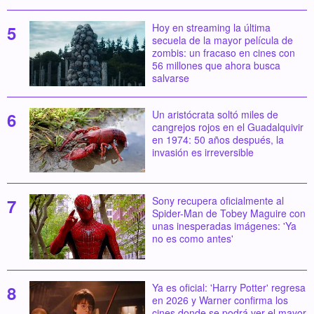
Hoy en streaming la última
secuela de la mayor película de
zombis: un fracaso en cines con
56 millones que ahora busca
salvarse
Un aristócrata soltó miles de
cangrejos rojos en el Guadalquivir
en 1974: 50 años después, la
invasión es irreversible
Sony recupera oficialmente al
Spider-Man de Tobey Maguire con
unas inesperadas imágenes: 'Ya
no es como antes'
Ya es oficial: 'Harry Potter' regresa
en 2026 y Warner confirma los
cines donde se podrá ver el mayor