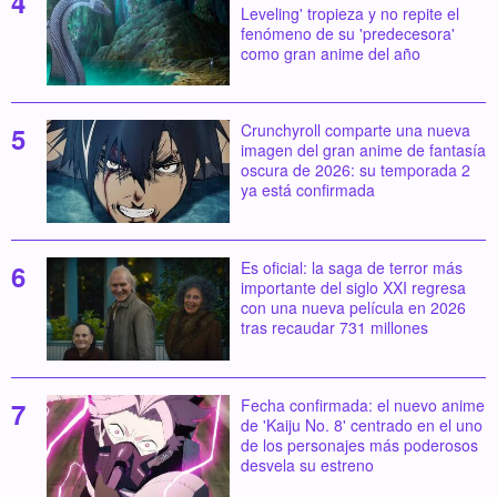
Leveling' tropieza y no repite el
fenómeno de su 'predecesora'
como gran anime del año
Crunchyroll comparte una nueva
imagen del gran anime de fantasía
oscura de 2026: su temporada 2
ya está confirmada
Es oficial: la saga de terror más
importante del siglo XXI regresa
con una nueva película en 2026
tras recaudar 731 millones
Fecha confirmada: el nuevo anime
de 'Kaiju No. 8' centrado en el uno
de los personajes más poderosos
desvela su estreno