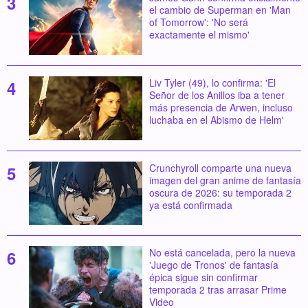
el cambio de Superman en 'Man
of Tomorrow': 'No será
exactamente el mismo'
Liv Tyler (49), lo confirma: 'El
Señor de los Anillos iba a tener
más presencia de Arwen, incluso
luchaba en el Abismo de Helm'
Crunchyroll comparte una nueva
imagen del gran anime de fantasía
oscura de 2026: su temporada 2
ya está confirmada
No está cancelada, pero la nueva
'Juego de Tronos' de fantasía
épica sigue sin confirmar
temporada 2 tras arrasar Prime
Video