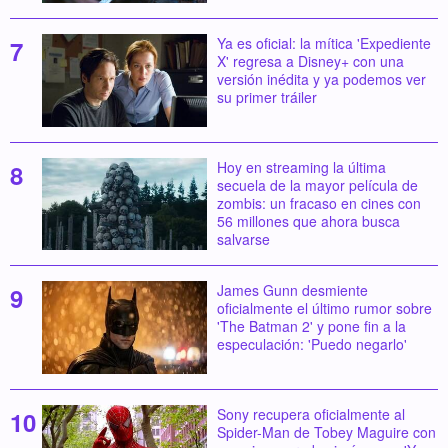
Ya es oficial: la mítica 'Expediente
X' regresa a Disney+ con una
versión inédita y ya podemos ver
su primer tráiler
Hoy en streaming la última
secuela de la mayor película de
zombis: un fracaso en cines con
56 millones que ahora busca
salvarse
James Gunn desmiente
oficialmente el último rumor sobre
'The Batman 2' y pone fin a la
especulación: 'Puedo negarlo'
Sony recupera oficialmente al
Spider-Man de Tobey Maguire con