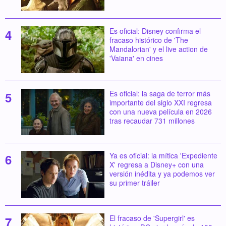
Es oficial: Disney confirma el
fracaso histórico de 'The
Mandalorian' y el live action de
'Vaiana' en cines
Es oficial: la saga de terror más
importante del siglo XXI regresa
con una nueva película en 2026
tras recaudar 731 millones
Ya es oficial: la mítica 'Expediente
X' regresa a Disney+ con una
versión inédita y ya podemos ver
su primer tráiler
El fracaso de 'Supergirl' es