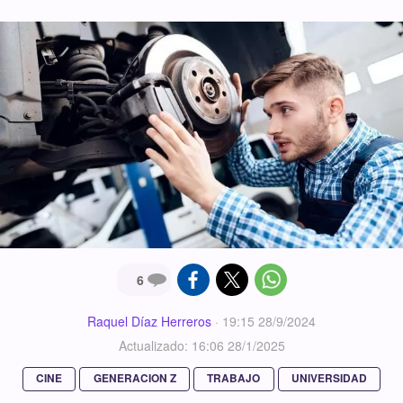
6
Raquel Díaz Herreros
·
19:15 28/9/2024
Actualizado: 16:06 28/1/2025
CINE
GENERACION Z
TRABAJO
UNIVERSIDAD