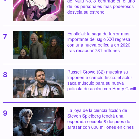
de 'Kaiju No. 8' centrado en el uno
de los personajes más poderosos
desvela su estreno
Es oficial: la saga de terror más
importante del siglo XXI regresa
con una nueva película en 2026
tras recaudar 731 millones
Russell Crowe (62) muestra su
imponente cambio físico: el actor
saca músculo para su nueva
película de acción con Henry Cavill
La joya de la ciencia ficción de
Steven Spielberg tendrá una
esperada secuela 8 después de
arrasar con 600 millones en cines