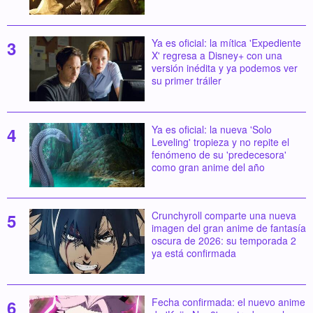
Ya es oficial: la mítica 'Expediente
X' regresa a Disney+ con una
versión inédita y ya podemos ver
su primer tráiler
Ya es oficial: la nueva 'Solo
Leveling' tropieza y no repite el
fenómeno de su 'predecesora'
como gran anime del año
Crunchyroll comparte una nueva
imagen del gran anime de fantasía
oscura de 2026: su temporada 2
ya está confirmada
Fecha confirmada: el nuevo anime