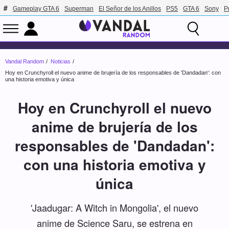
Gameplay GTA 6
Superman
El Señor de los Anillos
PS5
GTA 6
Sony
P
Vandal Random
Noticias
Hoy en Crunchyroll el nuevo anime de brujería de los responsables de 'Dandadan': con
una historia emotiva y única
Hoy en Crunchyroll el nuevo
anime de brujería de los
responsables de 'Dandadan':
con una historia emotiva y
única
'Jaadugar: A Witch in Mongolia', el nuevo
anime de Science Saru, se estrena en