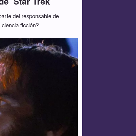
e 'Star Trek'
parte del responsable de
 ciencia ficción?