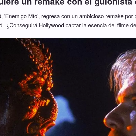
iere un remake con el guionista d
80, 'Enemigo Mío', regresa con un ambicioso remake por 
rd'. ¿Conseguirá Hollywood captar la esencia del filme de