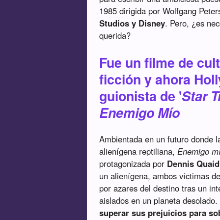
1985 dirigida por Wolfgang Peter
Studios y Disney
. Pero, ¿es ne
querida?
Fue un filme de cul
ficción y ahora Ho
guionista de '
Star T
Enemigo Mío
Ambientada en un futuro donde l
alienígena reptiliana,
Enemigo m
protagonizada por
Dennis Quaid
un alienígena, ambos víctimas de
por azares del destino tras un in
aislados en un planeta desolado
superar sus prejuicios para sob