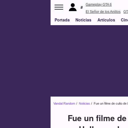
Gameplay GTA 6
El Señor de los Anillos
GT
Portada
Noticias
PS5
Artículos
Cin
Vandal Random
Noticias
Fue un filme de culto de 
Fue un filme de 