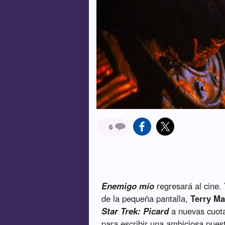
6
Enemigo mío
regresará al cine.
de la pequeña pantalla,
Terry Ma
Star Trek: Picard
a nuevas cuotas
para escribir una ambiciosa puesta