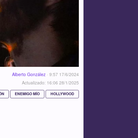
Alberto González
·
9:57 17/6/2024
Actualizado: 16:06 28/1/2025
IÓN
ENEMIGO MÍO
HOLLYWOOD