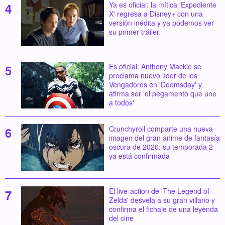
Ya es oficial: la mítica 'Expediente
X' regresa a Disney+ con una
versión inédita y ya podemos ver
su primer tráiler
Es oficial: Anthony Mackie se
proclama nuevo líder de los
Vengadores en 'Doomsday' y
afirma ser 'el pegamento que une
a todos'
Crunchyroll comparte una nueva
imagen del gran anime de fantasía
oscura de 2026: su temporada 2
ya está confirmada
El live-action de 'The Legend of
Zelda' desvela a su gran villano y
confirma el fichaje de una leyenda
del cine