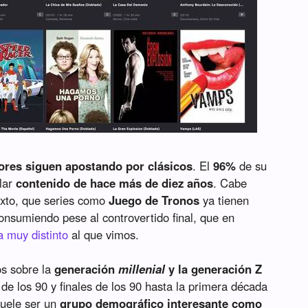
ores siguen apostando por clásicos
. El
96%
de su
lar
contenido de hace más de diez años
. Cabe
exto, que series como
Juego de Tronos
ya tienen
consumiendo pese al controvertido final, que en
a muy distinto
al que vimos.
os sobre la
generación
millenial
y la generación Z
de los 90 y finales de los 90 hasta la primera década
suele ser un
grupo demográfico interesante como