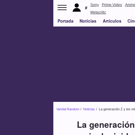
Sony
Prime Video
Anim
Metacritic
Portada
Noticias
Artículos
Cin
Vandal Random
Noticias
La generación Z y los mi
La generación 