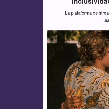
inclusivid
La plataforma de stre
us