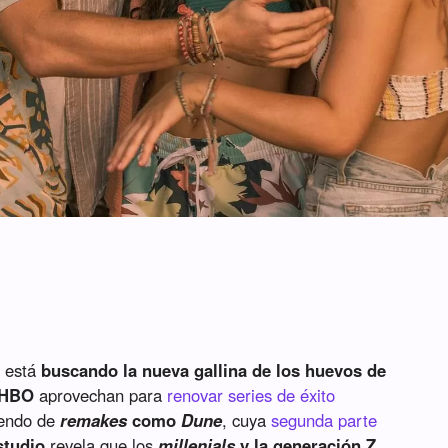
 está
buscando la nueva gallina de los huevos de
HBO
aprovechan para
renovar series de éxito
iendo de
remakes
como
Dune
, cuya
segunda parte
studio
revela que los
millenials
y la generación Z