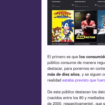
El primero es que
los consumid
público consume de manera regu
destacar, para ponernos en cont
más de diez años
, y se siguen 
realidad
estaba previsto que fuer
De este público destacan los dat
(nacidos entre los 80 y mediados 
de 2000, respectivamente), que 