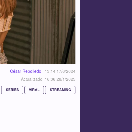
César Rebolledo
·
13:14 17/6/2024
Actualizado: 16:06 28/1/2025
SERIES
VIRAL
STREAMING