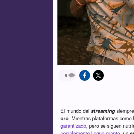
9
El mundo del
streaming
siempre
oro
. Mientras plataformas como
garantizado
, pero se siguen nutr
posiblemente llegue pronto
, un
e