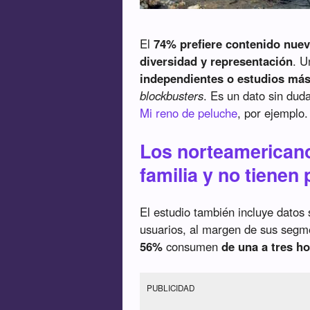
El
74% prefiere contenido nue
diversidad y representación
. 
independientes o estudios má
blockbusters
. Es un dato sin dud
Mi reno de peluche
, por ejemplo.
Los norteamerican
familia y no tienen
El estudio también incluye datos
usuarios, al margen de sus segme
56%
consumen
de una a tres ho
PUBLICIDAD